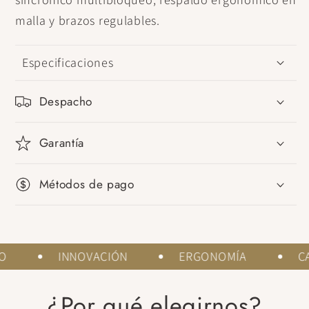
malla y brazos regulables.
Especificaciones
Despacho
Garantía
Métodos de pago
ÑO
INNOVACIÓN
ERGONOMÍA
¿Por qué elegirnos?