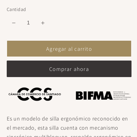
Cantidad
Reducir
Aumentar
cantidad
cantidad
para
para
Agregar al carrito
Silla
Silla
de
de
oficina
oficina
Comprar ahora
Identity
Identity
sin
sin
cabecero
cabecero
base
base
nylon
nylon
Es un modelo de silla ergonómico reconocido en
el mercado, esta silla cuenta con mecanismo
sincrónico multibloqueo, respaldo ergonómico en