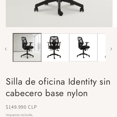
Abrir
Ab
elemento
el
multimedia
mu
1
2
en
en
una
un
ventana
ve
modal
mo
Silla de oficina Identity sin
cabecero base nylon
Precio
$149.990 CLP
habitual
Impuesto incluido.