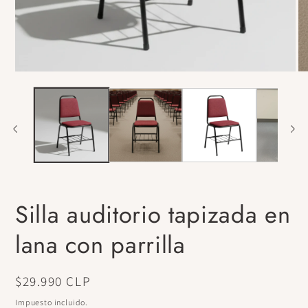
Abrir
Ab
elemento
el
multimedia
mu
1
2
en
en
una
un
ventana
ve
modal
mo
Silla auditorio tapizada en
lana con parrilla
Precio
$29.990 CLP
habitual
Impuesto incluido.