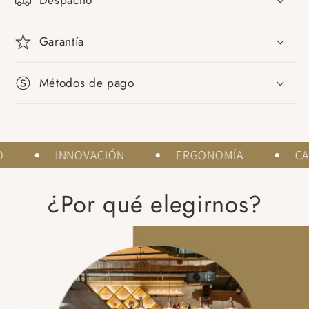
Garantía
Métodos de pago
ÑO
INNOVACIÓN
ERGONOMÍA
C
¿Por qué elegirnos?